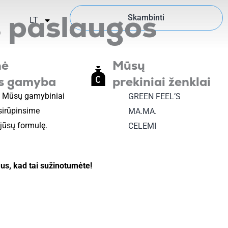
 paslaugos
Skambinti
LT
nė
Mūsų
os gamyba
prekiniai ženklai
. Mūsų gamybiniai
GREEN FEEL’S
sirūpinsime
MA.MA.
jūsų formulę.
CELEMI
mus, kad tai sužinotumėte!