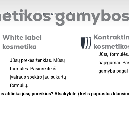
metikos gamybos
Apie mus
Tvarumas
Kontaktai
Kontrakti
White label
kosmetik
kosmetika
Jūsų formulės
Jūsų prekės ženklas. Mūsų
pajėgumai. Pa
formulės. Pasirinkite iš
gamyba pagal 
įvairaus spektro jau sukurtų
formulių.
s atitinka jūsų poreikius? Atsakykite į kelis paprastus klausi