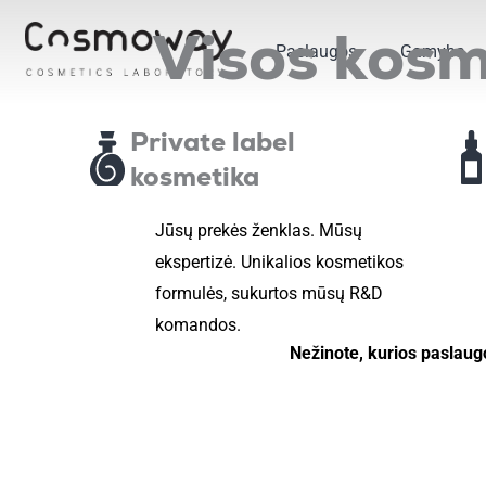
Pereiti
Visos kos
prie
Paslaugos
Gamyba
turinio
Private label
kosmetika
Jūsų prekės ženklas. Mūsų
ekspertizė. Unikalios kosmetikos
formulės, sukurtos mūsų R&D
komandos.
Nežinote, kurios paslaugo