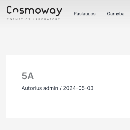
Pereiti
prie
Paslaugos
Gamyba
turinio
5A
Autorius
admin
/
2024-05-03