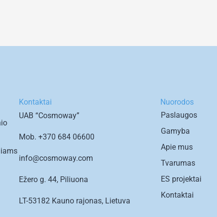
Kontaktai
Nuorodos
Paslaugos
UAB “Cosmoway”
io
Gamyba
Mob.
+370 684 06600
Apie mus
iniams
info@cosmoway.com
Tvarumas
ES projektai
Ežero g. 44, Piliuona
Kontaktai
LT-53182 Kauno rajonas, Lietuva