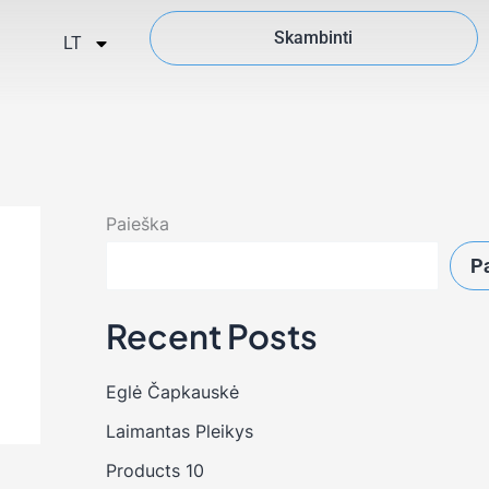
Skambinti
LT
Paieška
P
Recent Posts
Eglė Čapkauskė
Laimantas Pleikys
Products 10