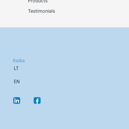
Products
Testimonials
Kalba
LT
EN